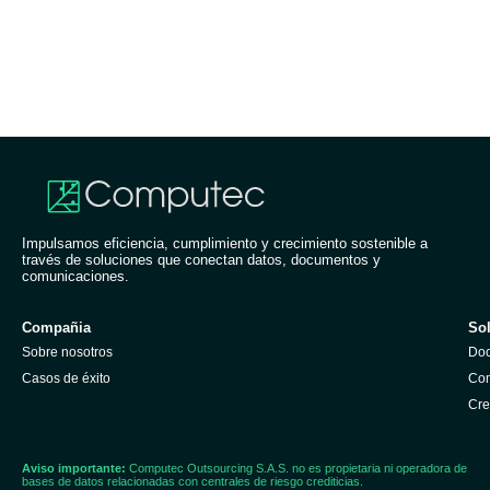
Impulsamos eficiencia, cumplimiento y crecimiento sostenible a
través de soluciones que conectan datos, documentos y
comunicaciones.
Compañia
So
Sobre nosotros
Doc
Casos de éxito
Com
Cre
Aviso importante:
Computec Outsourcing S.A.S. no es propietaria ni operadora de
bases de datos relacionadas con centrales de riesgo crediticias.