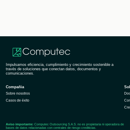
Impulsamos eficiencia, cumplimiento y crecimiento sostenible a
través de soluciones que conectan datos, documentos y
comunicaciones.
Compañia
So
Sobre nosotros
Doc
Casos de éxito
Com
Cre
Aviso importante:
Computec Outsourcing S.A.S. no es propietaria ni operadora de
bases de datos relacionadas con centrales de riesgo crediticias.